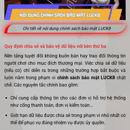
Chi tiết về nội dung chính sách bảo mật LUCK8
Quy định chia sẻ và bảo vệ dữ liệu với bên thứ ba
Nền tảng tuyệt đối không buôn bán hay trao đổi thông tin
người chơi cho mục đích thương mại. Việc chia sẻ dữ liệu
(nếu có) chỉ diễn ra trong những trường hợp bắt buộc và
luôn nằm trong phạm vi
chính sách bảo mật LUCK8
chặt
chẽ. Các nguyên tắc chính bao gồm:
Chỉ cung cấp thông tin cho các đơn vị hỗ trợ hệ thống
như cổng thanh toán, đơn vị kiểm toán…
Giới hạn dữ liệu được chia sẻ trong phạm vi nhỏ nhất có
thể để phục vụ đúng nhiệm vụ được ủy quyền.