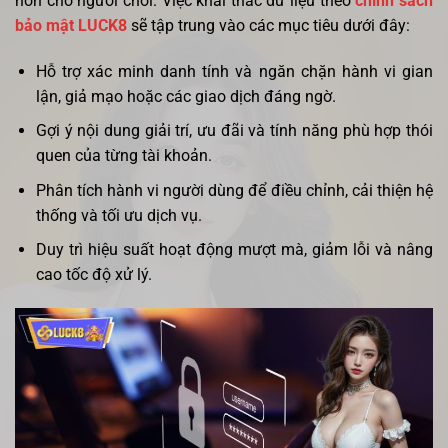
hơn cho người chơi. Việc khai thác dữ liệu theo
chính sách
bảo mật LUCK8
sẽ tập trung vào các mục tiêu dưới đây:
Hỗ trợ xác minh danh tính và ngăn chặn hành vi gian
lận, giả mạo hoặc các giao dịch đáng ngờ.
Gợi ý nội dung giải trí, ưu đãi và tính năng phù hợp thói
quen của từng tài khoản.
Phân tích hành vi người dùng để điều chỉnh, cải thiện hệ
thống và tối ưu dịch vụ.
Duy trì hiệu suất hoạt động mượt mà, giảm lỗi và nâng
cao tốc độ xử lý.