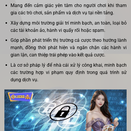
Mang đến cảm giác yên tâm cho người chơi khi tham
gia các trò chơi, sản phẩm và dịch vụ tại nền tảng.
Xây dựng môi trường giải trí minh bạch, an toàn, loại bỏ
các tài khoản ảo, hành vi quấy rối hoặc spam.
Góp phần phát triển thị trường cá cược theo hướng lành
mạnh, đồng thời phát hiện và ngăn chặn các hành vi
gian lận, can thiệp trái phép vào kết quả cược.
Là cơ sở pháp lý để nhà cái xử lý công khai, minh bạch
các trường hợp vi phạm quy định trong quá trình sử
dụng dịch vụ.