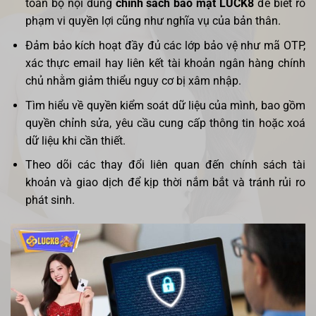
toàn bộ nội dung
chính sách bảo mật LUCK8
để biết rõ
phạm vi quyền lợi cũng như nghĩa vụ của bản thân.
Đảm bảo kích hoạt đầy đủ các lớp bảo vệ như mã OTP,
xác thực email hay liên kết tài khoản ngân hàng chính
chủ nhằm giảm thiểu nguy cơ bị xâm nhập.
Tìm hiểu về quyền kiểm soát dữ liệu của mình, bao gồm
quyền chỉnh sửa, yêu cầu cung cấp thông tin hoặc xoá
dữ liệu khi cần thiết.
Theo dõi các thay đổi liên quan đến chính sách tài
khoản và giao dịch để kịp thời nắm bắt và tránh rủi ro
phát sinh.