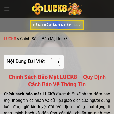
Bỏ
qua
nội
dung
ĐĂNG KÝ/ĐĂNG NHẬP +88K
LUCK8
»
Chính Sách Bảo Mật luck8
Nội Dung Bài Viết
Chính Sách Bảo Mật LUCK8 – Quy Định
Cách Bảo Vệ Thông Tin
Chính sách bảo mật LUCK8
được thiết kế nhằm đảm bảo
mọi thông tin cá nhân và dữ liệu giao dịch của người dùng
luôn được giữ kín tuyệt đối. Với định hướng hoạt động rõ
ràng, minh bạch và đáp ứng các tiêu chuẩn an ninh cao