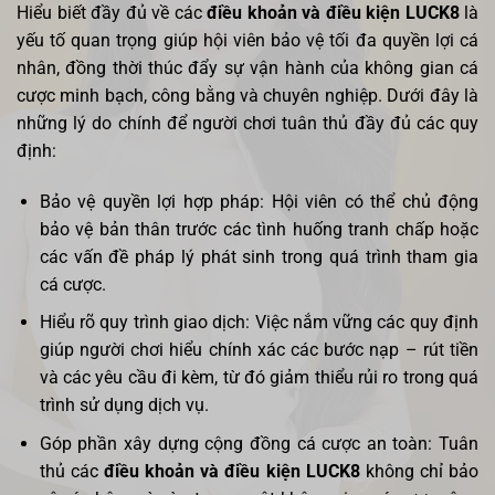
Hiểu biết đầy đủ về các
điều khoản và điều kiện LUCK8
là
yếu tố quan trọng giúp hội viên bảo vệ tối đa quyền lợi cá
nhân, đồng thời thúc đẩy sự vận hành của không gian cá
cược minh bạch, công bằng và chuyên nghiệp. Dưới đây là
những lý do chính để người chơi tuân thủ đầy đủ các quy
định:
Bảo vệ quyền lợi hợp pháp: Hội viên có thể chủ động
bảo vệ bản thân trước các tình huống tranh chấp hoặc
các vấn đề pháp lý phát sinh trong quá trình tham gia
cá cược.
Hiểu rõ quy trình giao dịch: Việc nắm vững các quy định
giúp người chơi hiểu chính xác các bước nạp – rút tiền
và các yêu cầu đi kèm, từ đó giảm thiểu rủi ro trong quá
trình sử dụng dịch vụ.
Góp phần xây dựng cộng đồng cá cược an toàn: Tuân
thủ các
điều khoản và điều kiện LUCK8
không chỉ bảo