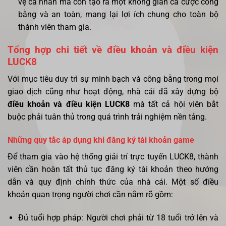
vệ cá nhân mà còn tạo ra một không gian cá cược công
bằng và an toàn, mang lại lợi ích chung cho toàn bộ
thành viên tham gia.
Tổng hợp chi tiết về điều khoản và điều kiện
LUCK8
Với mục tiêu duy trì sự minh bạch và công bằng trong mọi
giao dịch cũng như hoạt động, nhà cái đã xây dựng bộ
điều khoản và điều kiện LUCK8
mà tất cả hội viên bắt
buộc phải tuân thủ trong quá trình trải nghiệm nền tảng.
Những quy tắc áp dụng khi đăng ký tài khoản game
Để tham gia vào hệ thống giải trí trực tuyến LUCK8, thành
viên cần hoàn tất thủ tục đăng ký tài khoản theo hướng
dẫn và quy định chính thức của nhà cái. Một số điều
khoản quan trọng người chơi cần nắm rõ gồm:
Đủ tuổi hợp pháp: Người chơi phải từ 18 tuổi trở lên và