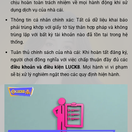
chịu hoàn toàn trách nhiệm về mọi hành động khi sử
dụng dịch vụ của nhà cái.
Thông tin cá nhân chính xác: Tất cả dữ liệu khai báo
phải trùng khớp với giấy tờ tùy thân hợp pháp và không
trùng lặp với bất kỳ tài khoản nào đã tồn tại trong hệ
thống.
Tuân thủ chính sách của nhà cái: Khi hoàn tất đăng ký,
người chơi đồng nghĩa với việc chấp thuận đầy đủ các
điều khoản và điều kiện LUCK8
. Mọi hành vi vi phạm
sẽ bị xử lý nghiêm ngặt theo các quy định hiện hành.