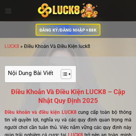
Bỏ
qua
nội
dung
ĐĂNG KÝ/ĐĂNG NHẬP +88K
LUCK8
»
Điều Khoản Và Điều Kiện luck8
Nội Dung Bài Viết
Điều Khoản Và Điều Kiện LUCK8
–
Cập
Nhật Quy Định 2025
Điều khoản và điều kiện LUCK8
cung cấp toàn bộ thông
tin về quyền lợi, nghĩa vụ và các quy định quan trọng mà
người chơi cần tuân thủ. Việc nắm vững các quy định này
giúp trải nghiệm cá cược tại
LUCK8
trở nên an toàn, minh