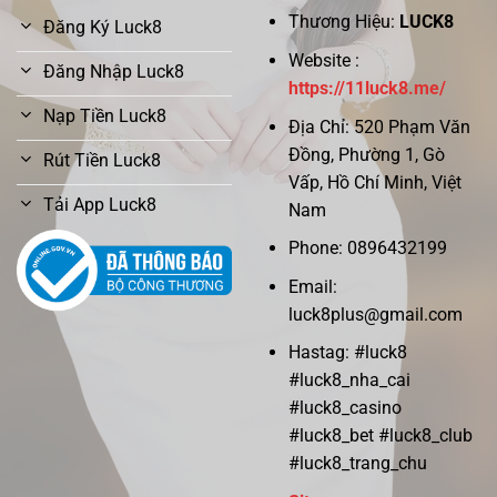
Thương Hiệu:
LUCK8
Đăng Ký Luck8
Website :
Đăng Nhập Luck8
https://11luck8.me/
Nạp Tiền Luck8
Địa Chỉ: 520 Phạm Văn
Đồng, Phường 1, Gò
Rút Tiền Luck8
Vấp, Hồ Chí Minh, Việt
Tải App Luck8
Nam
Phone: 0896432199
Email:
luck8plus@gmail.com
Hastag: #luck8
#luck8_nha_cai
#luck8_casino
#luck8_bet #luck8_club
#luck8_trang_chu