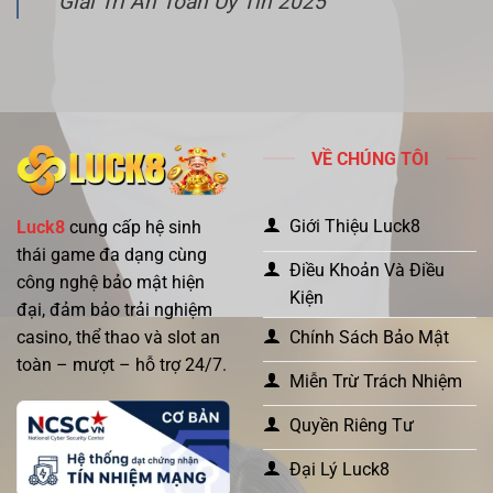
Giải Trí An Toàn Uy Tín 2025
VỀ CHÚNG TÔI
Giới Thiệu Luck8
Luck8
cung cấp hệ sinh
thái game đa dạng cùng
Điều Khoản Và Điều
công nghệ bảo mật hiện
Kiện
đại, đảm bảo trải nghiệm
casino, thể thao và slot an
Chính Sách Bảo Mật
toàn – mượt – hỗ trợ 24/7.
Miễn Trừ Trách Nhiệm
Quyền Riêng Tư
Đại Lý Luck8