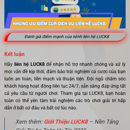
Đánh giá điểm mạnh của kênh liên hệ LUCK8
Kết luận
Hãy
liên hệ LUCK8
để nhận hỗ trợ nhanh chóng và xử lý
mọi vấn đề kịp thời, đảm bảo trải nghiệm cá cược của bạn
luôn an toàn, liền mạch và thuận tiện. Đội ngũ chăm sóc
khách hàng hoạt động liên tục 24/7, sẵn sàng đáp ứng tất
cả yêu cầu từ người chơi. Tham gia tại LUCK8, bạn hoàn
toàn có thể yên tâm trải nghiệm các trò chơi giải trí hấp
dẫn ở bất cứ đâu và bất cứ lúc nào.
Xem thêm:
Giới Thiệu LUCK8
– Nền Tảng