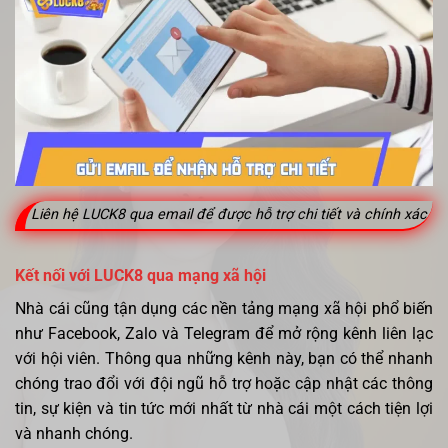
Liên hệ LUCK8 qua email để được hỗ trợ chi tiết và chính xác
Kết nối với LUCK8 qua mạng xã hội
Nhà cái cũng tận dụng các nền tảng mạng xã hội phổ biến
như Facebook, Zalo và Telegram để mở rộng kênh liên lạc
với hội viên. Thông qua những kênh này, bạn có thể nhanh
chóng trao đổi với đội ngũ hỗ trợ hoặc cập nhật các thông
tin, sự kiện và tin tức mới nhất từ nhà cái một cách tiện lợi
và nhanh chóng.