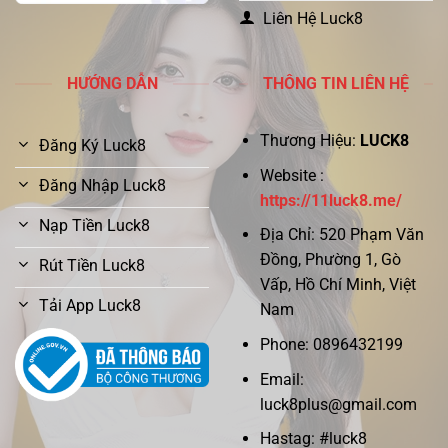
Liên Hệ Luck8
HƯỚNG DẪN
THÔNG TIN LIÊN HỆ
Thương Hiệu:
LUCK8
Đăng Ký Luck8
Website :
Đăng Nhập Luck8
https://11luck8.me/
Nạp Tiền Luck8
Địa Chỉ: 520 Phạm Văn
Đồng, Phường 1, Gò
Rút Tiền Luck8
Vấp, Hồ Chí Minh, Việt
Tải App Luck8
Nam
Phone: 0896432199
Email:
luck8plus@gmail.com
Hastag: #luck8