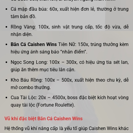
Cá mập đầu búa: 60x, xuất hiện đơn lẻ, thường ở trung
tâm bản đồ.
Rồng Vàng: 100x, sinh vật trung cấp, tốc độ vừa, dễ
nhận diện.
Bắn Cá Caishen Wins
Tiên Nữ: 150x, trúng thưởng kèm
hiệu ứng ánh sáng báo “nhân điểm”.
Ngọc Song Long: 100x – 300x, có hiệu ứng tia sét lan,
giúp ăn thêm mục tiêu lân cận.
Kho Báu Rồng: 100x – 500x, xuất hiện theo chu kỳ, dễ
mở combo thưởng.
Cua Tài Lộc: 20x – 4500x, boss đặc biệt kích hoạt vòng
quay tài lộc (Fortune Roulette).
Vũ khí đặc biệt Bắn Cá Caishen Wins
Hệ thống vũ khí nâng cấp là yếu tố giúp Caishen Wins khác