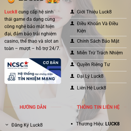
Giới Thiệu Luck8
Luck8
cung cấp hệ sinh
thái game đa dạng cùng
Điều Khoản Và Điều
công nghệ bảo mật hiện
Kiện
đại, đảm bảo trải nghiệm
casino, thể thao và slot an
Chính Sách Bảo Mật
toàn – mượt – hỗ trợ 24/7.
Miễn Trừ Trách Nhiệm
Quyền Riêng Tư
Neymar Jr – Thiên Tài Bóng Đá Khiến Cả Thế Giới Mê Đắm
Đại Lý Luck8
Tháng 12 12, 2025
Liên Hệ Luck8
HƯỚNG DẪN
THÔNG TIN LIÊN HỆ
Thương Hiệu:
LUCK8
Đăng Ký Luck8