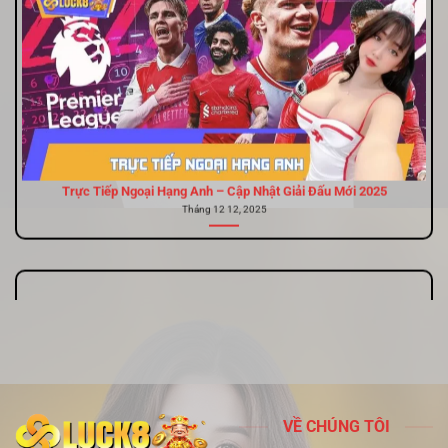
Trực Tiếp Ngoại Hạng Anh – Cập Nhật Giải Đấu Mới 2025
Tháng 12 12, 2025
Cách Chơi Mậu Binh – Mẹo Xếp Bài Hiệu Quả Nhất T/12 2025
Tháng 12 12, 2025
VỀ CHÚNG TÔI