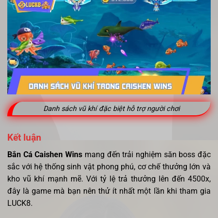
Danh sách vũ khí đặc biệt hỗ trợ người chơi
Kết luận
Bắn Cá Caishen Wins
mang đến trải nghiệm săn boss đặc
sắc với hệ thống sinh vật phong phú, cơ chế thưởng lớn và
kho vũ khí mạnh mẽ. Với tỷ lệ trả thưởng lên đến 4500x,
đây là game mà bạn nên thử ít nhất một lần khi tham gia
LUCK8.