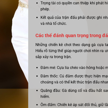
Trọng tài có quyền can thiệp khi phát 
phép.
Kết quả của trận đấu phải được ghi n
và nhà tổ chức.
Các thế đánh quan trọng trong đ
Những chiến kê chơi theo dạng gà cựa t
Hiểu rõ từng thế giúp người chơi nhìn ra
sắp xảy ra trong trận.
Đâm mé: Cựa lia chéo vào hông hoặc mạ
Đâm thốc: Cú đâm được thực hiện mạn
choáng và có thể kết thúc trận đấu nha
Quăng đầu: Gà dùng cổ và đầu hất sang
hiểm.
Ôm đấm: Chiến kê áp sát đối thủ, giữ tầ