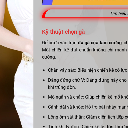
Tìm hiểu 
Kỹ thuật chọn gà
Để bước vào trận
đá gà cựa tam cường
, c
Một chiến kê đạt chuẩn không chỉ mạnh
cường.
Chân vảy sắc: Biểu hiện chiến kê có lự
Dáng đứng chữ V: Dáng đứng này cho th
khi trúng đòn.
Mỏ ngắn và chắc: Giúp chiến kê mổ khóa
Cánh dài và khỏe: Hỗ trợ bật nhảy mạnh
Lông ôm sát thân: Giảm diện tích tiếp 
Tính khí lỳ đòn: Chiến kê lỳ đòn thườn