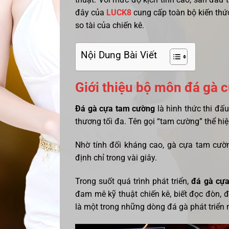
đây của
LUCK8
cung cấp toàn bộ kiến thứ
so tài của chiến kê.
Nội Dung Bài Viết
Giới thiệu bộ môn đá gà 
Đá gà cựa tam cường
là hình thức thi đấ
thương tối đa. Tên gọi “tam cường” thể hiệ
Nhờ tính đối kháng cao, gà cựa tam cườ
định chỉ trong vài giây.
Trong suốt quá trình phát triển,
đá gà cự
đam mê kỹ thuật chiến kê, biết đọc đòn, 
là một trong những dòng đá gà phát triển