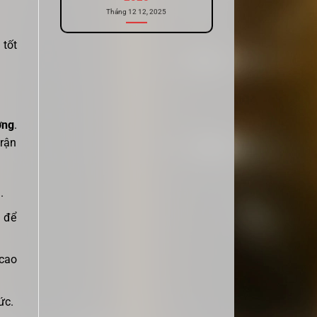
 tốt
Neymar Jr – Thiên Tài Bóng
Đá Khiến Cả Thế Giới Mê Đắm
Tháng 12 12, 2025
ờng
.
trận
.
n để
Đá Gà Cựa Tam Cường – Bộ
Bí Thuật & Kinh Nghiệm Thực
Chiến
 cao
Tháng 12 12, 2025
ức.