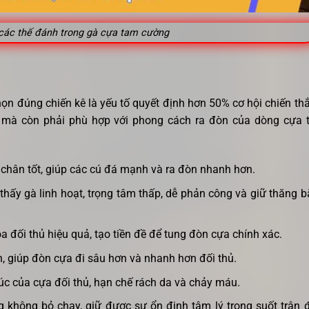
các thế đánh trong gà cựa tam cường
họn đúng chiến kê là yếu tố quyết định hơn 50% cơ hội chiến th
 mà còn phải phù hợp với phong cách ra đòn của dòng cựa 
c chân tốt, giúp các cú đá mạnh và ra đòn nhanh hơn.
ấy gà linh hoạt, trọng tâm thấp, dễ phản công và giữ thăng 
 đối thủ hiệu quả, tạo tiền đề để tung đòn cựa chính xác.
, giúp đòn cựa đi sâu hơn và nhanh hơn đối thủ.
xúc của cựa đối thủ, hạn chế rách da và chảy máu.
g không bỏ chạy, giữ được sự ổn định tâm lý trong suốt trận 