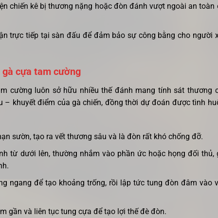
hiện chiến kê bị thương nặng hoặc đòn đánh vượt ngoài an toàn
hận trực tiếp tại sàn đấu để đảm bảo sự công bằng cho người
á gà cựa tam cường
am cường luôn sở hữu nhiều thế đánh mang tính sát thương 
 ưu – khuyết điểm của gà chiến, đồng thời dự đoán được tình h
n sườn, tạo ra vết thương sâu và là đòn rất khó chống đỡ.
h từ dưới lên, thường nhắm vào phần ức hoặc họng đối thủ,
nh.
 ngang để tạo khoảng trống, rồi lập tức tung đòn đâm vào vị
m gần và liên tục tung cựa để tạo lợi thế đè đòn.