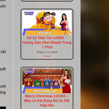
cuộc
Xổ Số Thần Tài LUCK8 –
Hướng Dẫn Chơi Nhanh Trong
1 Phút
Tháng 12 12, 2025
 sát
uyết
Merry Christmas LUCK8 –
Mùa Lễ Hội Bùng Nổ Ưu Đãi
Hấp Dẫn
Tháng 12 12, 2025
gười
cũng