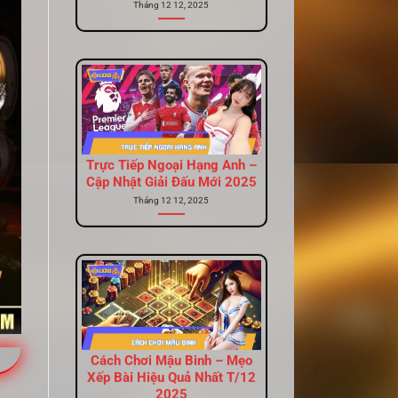
Trực Tiếp Ngoại Hạng Anh –
Cập Nhật Giải Đấu Mới 2025
Tháng 12 12, 2025
Cách Chơi Mậu Binh – Mẹo
Xếp Bài Hiệu Quả Nhất T/12
2025
Tháng 12 12, 2025