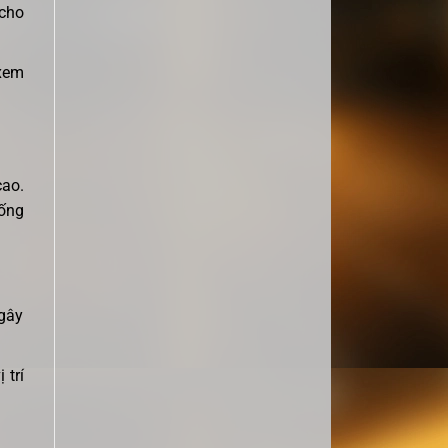
 cho
 xem
Wild Đạo Tặc – Mở Khóa
Game Quay Hũ Siêu Trộm
Huyền Thoại
Tháng 12 12, 2025
cao.
uống
 gây
Jili Slot Game – 5 Yếu Tố Làm
Nên Sức Hấp Dẫn Vượt Trội
 trí
Tháng 12 12, 2025