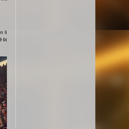
n lì
ê bị