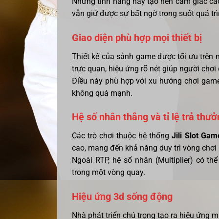
Những tính năng này tạo nên cảm giác cao
vẫn giữ được sự bất ngờ trong suốt quá trì
Giao diện phù hợp mọi thiết bị
Thiết kế của sảnh game được tối ưu trên mọ
trực quan, hiệu ứng rõ nét giúp người chơ
Điều này phù hợp với xu hướng chơi game 
không quá mạnh.
Hệ số nhân thắng và tỉ lệ trả thư
Các trò chơi thuộc hệ thống
Jili Slot Gam
cao, mang đến khả năng duy trì vòng chơi 
Ngoài RTP, hệ số nhân (Multiplier) có thể
trong một vòng quay.
Hiệu ứng 3d sống động
Nhà phát triển chú trọng tạo ra hiệu ứng