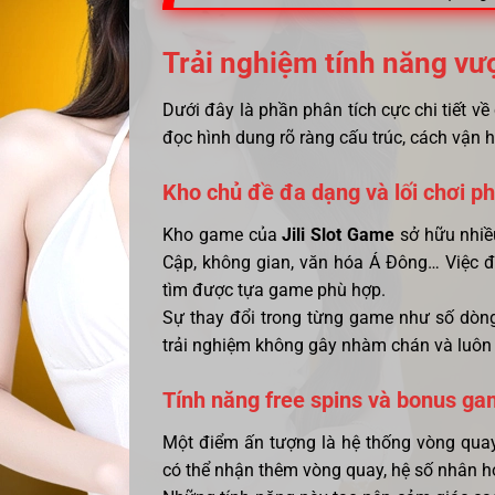
Trải nghiệm tính năng vượ
Dưới đây là phần phân tích cực chi tiết về
đọc hình dung rõ ràng cấu trúc, cách vận h
Kho chủ đề đa dạng và lối chơi p
Kho game của
Jili Slot Game
sở hữu nhiều
Cập, không gian, văn hóa Á Đông… Việc đ
tìm được tựa game phù hợp.
Sự thay đổi trong từng game như số dòng
trải nghiệm không gây nhàm chán và luôn 
Tính năng free spins và bonus ga
Một điểm ấn tượng là hệ thống vòng quay
có thể nhận thêm vòng quay, hệ số nhân ho