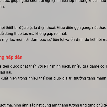
 trào, giúp người chơi trải nghiệm nhiều lớp thưởng khác nha
nh.
i thiết bị, đặc biệt là điện thoại. Giao diện gọn gàng, nút thao
i dễ dàng thao tác mà không gặp rối mắt.
mọi lúc mọi nơi, đảm bảo sự tiện lợi và ổn định dù kết nối 
ởng hấp dẫn
e
đều được phát triển với RTP minh bạch, nhiều tựa game có
lâu dài.
 xuất hiện trong nhiều thể loại giúp giá trị thưởng tăng mạnh
 mượt mà, hình ảnh sắc nét cùng âm thanh tương ứng từng chủ đ