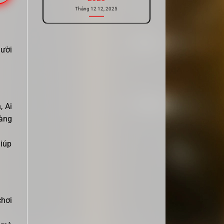
Neymar Jr – Thiên Tài Bóng
gười
Đá Khiến Cả Thế Giới Mê Đắm
Tháng 12 12, 2025
, Ai
dàng
giúp
Đá Gà Cựa Tam Cường – Bộ
Bí Thuật & Kinh Nghiệm Thực
Chiến
Tháng 12 12, 2025
chơi