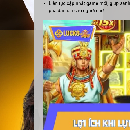
Liên tục cập nhật game mới, giúp sảnh
phá dài hạn cho người chơi.