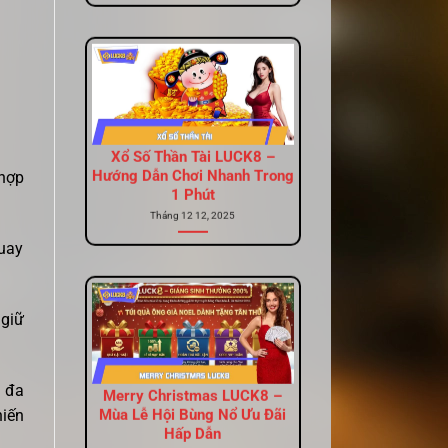
Xổ Số Thần Tài LUCK8 –
Hướng Dẫn Chơi Nhanh Trong
1 Phút
Tháng 12 12, 2025
 hợp
quay
Merry Christmas LUCK8 –
Mùa Lễ Hội Bùng Nổ Ưu Đãi
 giữ
Hấp Dẫn
Tháng 12 12, 2025
ự đa
hiến