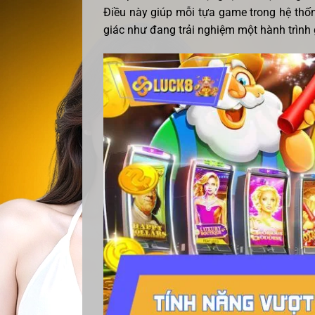
Điều này giúp mỗi tựa game trong hệ th
giác như đang trải nghiệm một hành trình gi