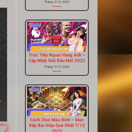
Trực Tiếp Ngoại Hạng Anh –
Cập Nhật Giải Đấu Mới 2025
Tháng 12 12, 2025
Cách Chơi Mậu Binh – Mẹo
Xếp Bài Hiệu Quả Nhất T/12
2025
Tháng 12 12, 2025