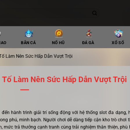
HAO
BẮN CÁ
NỔ HŨ
ĐÁ GÀ
XỔ SỐ
u Tố Làm Nên Sức Hấp Dẫn Vượt Trội
ếu Tố Làm Nên Sức Hấp Dẫn Vượt Trội
ến hành trình giải trí sống động với hệ thống slot đa dạng, 
g phú, minh bạch. Người chơi dễ dàng tiếp cận kho trò chơi 
h, mức trả thưởng cạnh tranh cùng trải nghiệm thân thiện, phù