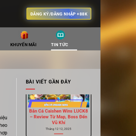
Bắn Cá Hải Thần – Game Săn
Quái Biển Đáng Chơi Nhất
ĐĂNG KÝ/ĐĂNG NHẬP +88K
LUCK8
Tháng 12 12, 2025
KHUYẾN MÃI
TIN TỨC
Bắn Cá Caishen Wins LUCK8
BÀI VIẾT GẦN ĐÂY
– Review Từ Map, Boss Đến
Vũ Khí
Tháng 12 12, 2025
hiệu
theo
 hợp