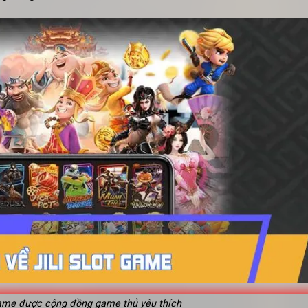
me được cộng đồng game thủ yêu thích