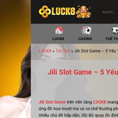
Bỏ
qua
nội
dung
LUCK8
CASINO
THỂ T
LUCK8
»
Tin Tức
»
Jili Slot Game – 5 Yế
Jili Slot Game – 5 Y
Jili Slot Game
trên nền tảng
LUCK8
mang đ
ứng đồ họa mượt mà và cơ chế thưởng phon
nhiều chủ đề hấp dẫn, tốc độ quay ổn địn