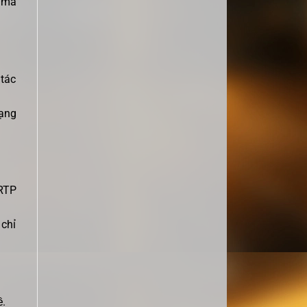
u mà
Wild Đạo Tặc – Mở Khóa
 tác
Game Quay Hũ Siêu Trộm
Huyền Thoại
Tháng 12 12, 2025
mạng
 RTP
 chỉ
Jili Slot Game – 5 Yếu Tố Làm
Nên Sức Hấp Dẫn Vượt Trội
Tháng 12 12, 2025
ề.